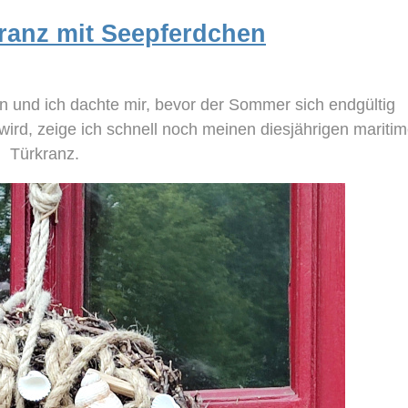
kranz mit Seepferdchen
ten und ich dachte mir, bevor der Sommer sich endgültig
ird, zeige ich schnell noch meinen diesjährigen mariti
Türkranz.