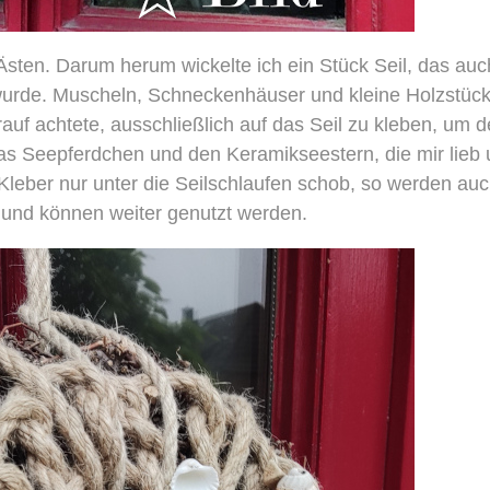
 Ästen. Darum herum wickelte ich ein Stück Seil, das auc
wurde. Muscheln, Schneckenhäuser und kleine Holzstüc
rauf achtete, ausschließlich auf das Seil zu kleben, um 
as Seepferdchen und den Keramikseestern, die mir lieb
e Kleber nur unter die Seilschlaufen schob, so werden au
 und können weiter genutzt werden.