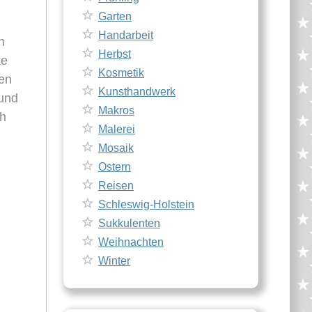
Garten
Handarbeit
h
Herbst
ke
Kosmetik
den
Kunsthandwerk
 und
Makros
ch
Malerei
Mosaik
Ostern
Reisen
Schleswig-Holstein
Sukkulenten
Weihnachten
Winter