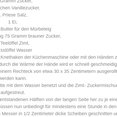
 Gramm Zucker,
chen Vanillezucker,
1 Priese Salz,
1 Ei,
utter für den Mürbeteig
ung 75 Gramm brauner Zucker,
 Teelöffel Zimt,
sslöffel Wasser
n Knethaken der Küchenmaschine oder mit den Händen z
 durch die Wärme der Hände wird er schnell geschmeidig
 einem Rechteck von etwa 30 x 35 Zentimetern ausgeroll
werden kann.
atte mit dem Wasser benetzt und die Zimt- Zuckermisch
aufgestreut.
 entstandenen Hälften von der langen Seite her zu je ein
 müssen nun unbedingt für mindestens eine Stunde in den
 Messer in 1/2 Zentimeter dicke Scheiben geschnitten 