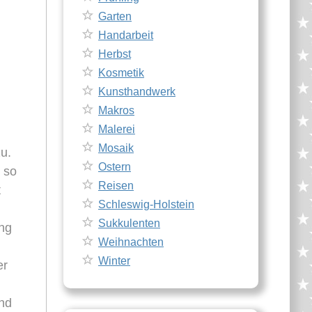
Garten
Handarbeit
Herbst
Kosmetik
Kunsthandwerk
Makros
Malerei
Mosaik
u.
Ostern
 so
Reisen
t
Schleswig-Holstein
Sukkulenten
ung
Weihnachten
Winter
er
und