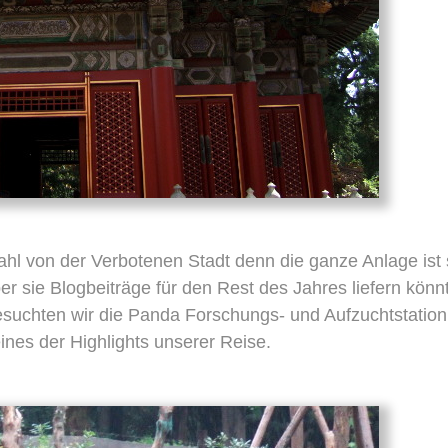
swahl von der Verbotenen Stadt denn die ganze Anlage ist
über sie Blogbeiträge für den Rest des Jahres liefern könn
esuchten wir die Panda Forschungs- und Aufzuchtstation
ines der Highlights unserer Reise.