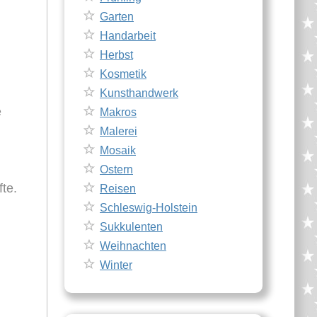
Garten
Handarbeit
Herbst
Kosmetik
Kunsthandwerk
e
Makros
Malerei
Mosaik
Ostern
te.
Reisen
Schleswig-Holstein
Sukkulenten
Weihnachten
Winter