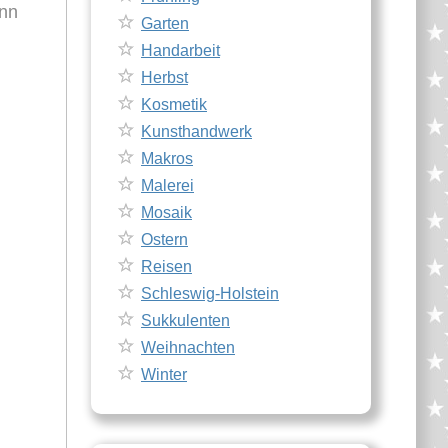
enn
Garten
Handarbeit
Herbst
Kosmetik
Kunsthandwerk
Makros
Malerei
Mosaik
Ostern
Reisen
Schleswig-Holstein
Sukkulenten
Weihnachten
Winter