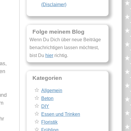
(Disclaimer)
Folge meinem Blog
Wenn Du Dich über neue Beiträge
benachrichtigen lassen möchtest,
bist Du
hier
richtig.
as,
nen
Kategorien
Allgemein
und
Beton
em
DIY
Essen und Trinken
hr
Floristik
Frühling