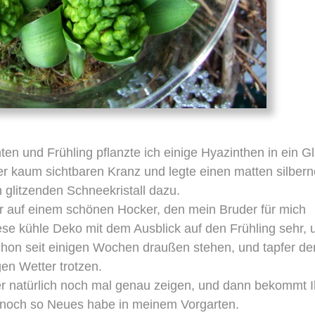
 und Frühling pflanzte ich einige Hyazinthen in ein Gl
er kaum sichtbaren Kranz und legte einen matten silber
 glitzenden Schneekristall dazu.
r auf einem schönen Hocker, den mein Bruder für mich
iese kühle Deko mit dem Ausblick auf den Frühling sehr, 
chon seit einigen Wochen draußen stehen, und tapfer d
gen Wetter trotzen.
 natürlich noch mal genau zeigen, und dann bekommt I
 noch so Neues habe in meinem Vorgarten.