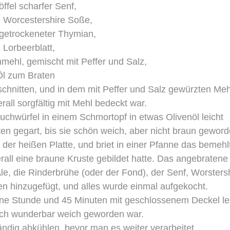
öffel scharfer Senf,
l Worcestershire Soße,
l getrockeneter Thymian,
 Lorbeerblatt,
mehl, gemischt mit Peffer und Salz,
Öl zum Braten
eschnitten, und in dem mit Peffer und Salz gewürzten Meh
rall sorgfältig mit Mehl bedeckt war.
chwürfel in einem Schmortopf in etwas Olivenöl leicht
ten gegart, bis sie schön weich, aber nicht braun gewor
er heißen Platte, und briet in einer Pfanne das bemehl
erall eine braune Kruste gebildet hatte. Das angebratene
e, die Rinderbrühe (oder der Fond), der Senf, Worsters
n hinzugefügt, und alles wurde einmal aufgekocht.
 eine Stunde und 45 Minuten mit geschlossenem Deckel le
sch wunderbar weich geworden war.
tändig abkühlen, bevor man es weiter verarbeitet.