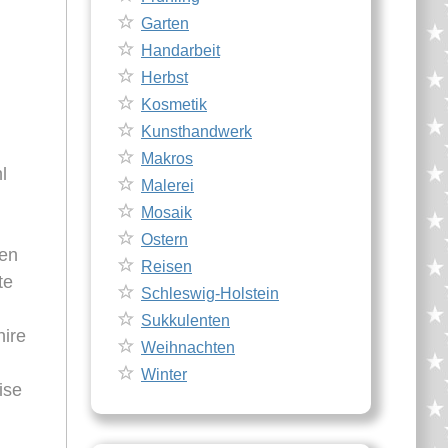
Garten
Handarbeit
Herbst
Kosmetik
Kunsthandwerk
Makros
l
Malerei
Mosaik
Ostern
den
Reisen
te
Schleswig-Holstein
Sukkulenten
hire
Weihnachten
Winter
ise