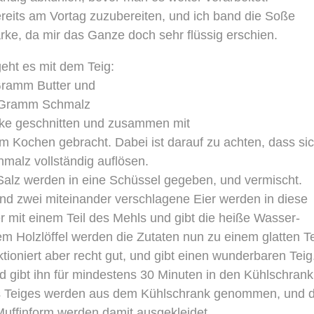
ereits am Vortag zuzubereiten, und ich band die Soße
ärke, da mir das Ganze doch sehr flüssig erschien.
geht es mit dem Teig:
ramm Butter und
Gramm Schmalz
cke geschnitten und zusammen mit
zum Kochen gebracht. Dabei ist darauf zu achten, dass si
hmalz vollständig auflösen.
alz werden in eine Schüssel gegeben, und vermischt.
 und zwei miteinander verschlagene Eier werden in diese
r mit einem Teil des Mehls und gibt die heiße Wasser-
m Holzlöffel werden die Zutaten nun zu einem glatten T
ktioniert aber recht gut, und gibt einen wunderbaren Teig
nd gibt ihn für mindestens 30 Minuten in den Kühlschrank
es Teiges werden aus dem Kühlschrank genommen, und d
Muffinform werden damit ausgekleidet.