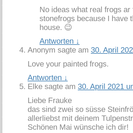
No ideas what real frogs ar
stonefrogs because I have t
house. 😉
Antworten
↓
Anonym
sagte am
30. April 20
Love your painted frogs.
Antworten
↓
Elke
sagte am
30. April 2021 u
Liebe Frauke
das sind zwei so süsse Steinfr
allerliebst mit deinem Tulpens
Schönen Mai wünsche ich dir!