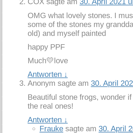
COX
sagte am
30. April 2021 
OMG what lovely stones. I mus
some of the stones my grandda
old) and myself painted
happy PPF
Much💛love
Antworten
↓
Anonym
sagte am
30. April 20
Beautiful stone frogs, wonder if
the real ones!
Antworten
↓
Frauke
sagte am
30. April