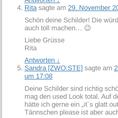
Rita
sagte am
29. November 2
Schön deine Schilder! Die würd
auch toll machen… 😉
Liebe Grüsse
Rita
Antworten
↓
Sandra [ZWO:STE]
sagte am
2
um 17:08
Deine Schilder sind richtig sc
mag den used Look total. Auf 
hätte ich gerne ein „it´s glatt ou
Tännschen please ist aber auch