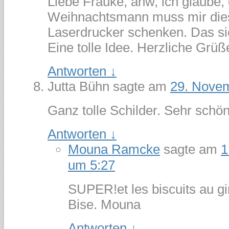
Liebe Frauke, ahw, ich glaube,
Weihnachtsmann muss mir dies
Laserdrucker schenken. Das si
Eine tolle Idee. Herzliche Grüß
Antworten
↓
Jutta Bühn
sagte am
29. Nove
Ganz tolle Schilder. Sehr schön
Antworten
↓
Mouna Ramcke
sagte am
1
um 5:27
SUPER!et les biscuits au g
Bise. Mouna
Antworten
↓