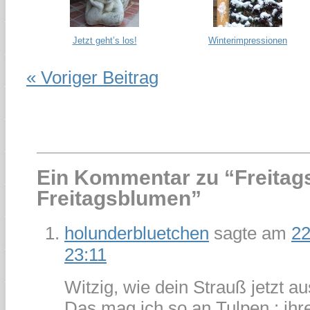
Jetzt geht’s los!
Winterimpressionen
« Voriger Beitrag
Ein Kommentar zu “
Freitag
Freitagsblumen
”
holunderbluetchen
sagte am
22
23:11
Witzig, wie dein Strauß jetzt au
Das mag ich so an Tulpen : ihre