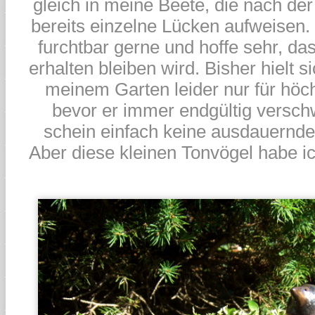
gleich in meine Beete, die nach der
bereits einzelne Lücken aufweisen.
furchtbar gerne und hoffe sehr, das
erhalten bleiben wird. Bisher hielt s
meinem Garten leider nur für höc
bevor er immer endgültig versch
schein einfach keine ausdauernd
Aber diese kleinen Tonvögel habe i