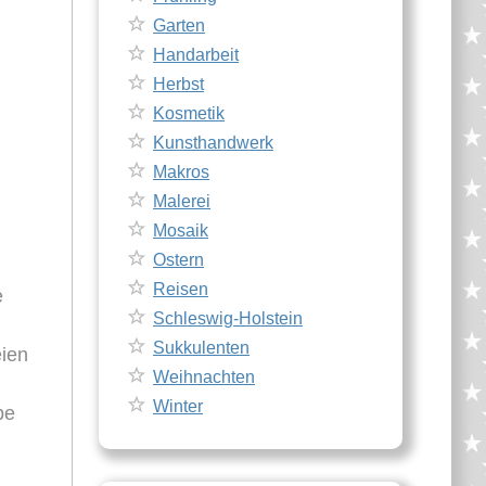
Garten
Handarbeit
Herbst
Kosmetik
Kunsthandwerk
Makros
Malerei
Mosaik
Ostern
Reisen
e
Schleswig-Holstein
Sukkulenten
eien
Weihnachten
Winter
be