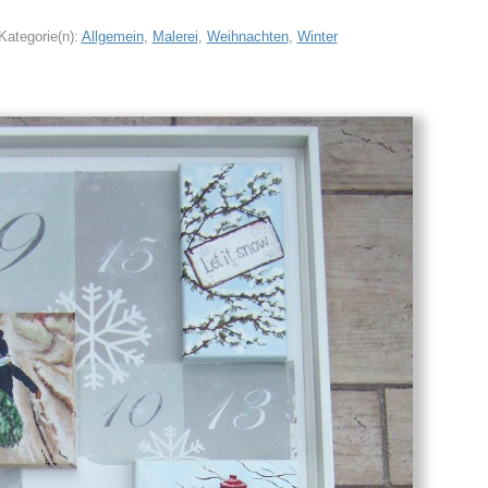
Kategorie(n):
Allgemein
,
Malerei
,
Weihnachten
,
Winter