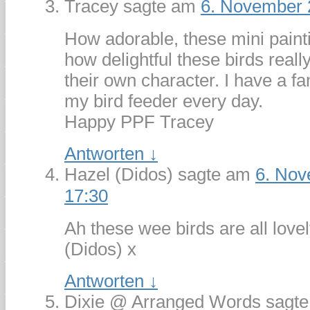
Tracey
sagte am
6. November 
How adorable, these mini paint
how delightful these birds reall
their own character. I have a fa
my bird feeder every day.
Happy PPF Tracey
Antworten
↓
Hazel (Didos)
sagte am
6. No
17:30
Ah these wee birds are all love
(Didos) x
Antworten
↓
Dixie @ Arranged Words
sagt