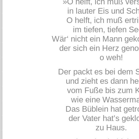
»O helft, ich muß ver
in lauter Eis und Sc
O helft, ich muß ertr
im tiefen, tiefen S
Wär‘ nicht ein Mann ge
der sich ein Herz ge
o weh!
Der packt es bei dem 
und zieht es dann he
vom Fuße bis zum 
wie eine Wasserm
Das Büblein hat getr
der Vater hat’s gekl
zu Haus.